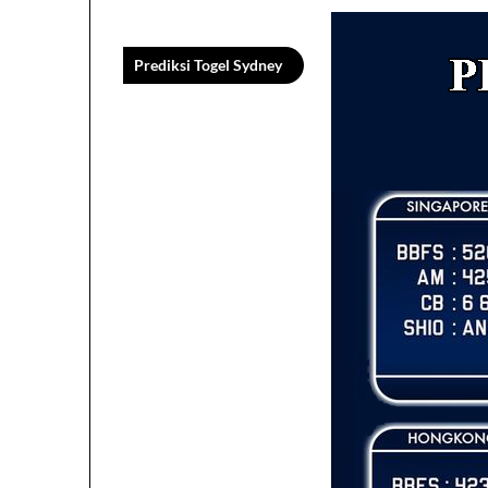
Prediksi Togel Sydney