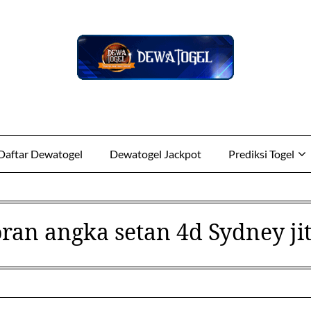
Daftar Dewatogel
Dewatogel Jackpot
Prediksi Togel
ran angka setan 4d Sydney jit