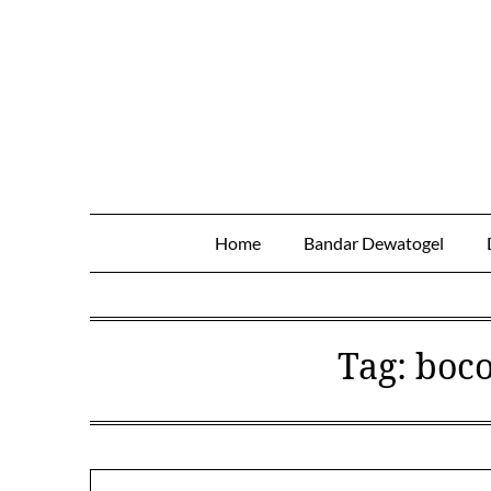
Skip
to
content
Home
Bandar Dewatogel
Tag:
boco