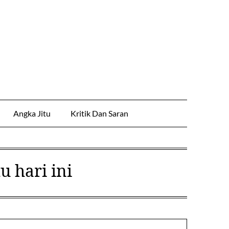
Angka Jitu
Kritik Dan Saran
u hari ini