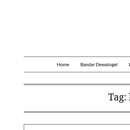
Skip
to
content
Home
Bandar Dewatogel
Tag: