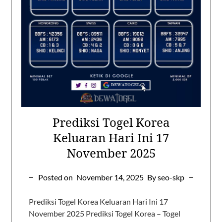
Prediksi Togel Korea
Keluaran Hari Ini 17
November 2025
Posted on
November 14, 2025
By seo-skp
Prediksi Togel Korea Keluaran Hari Ini 17
November 2025 Prediksi Togel Korea – Togel