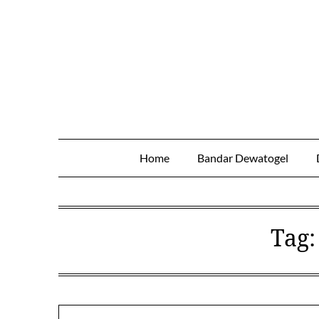
Skip
to
content
Home
Bandar Dewatogel
Tag