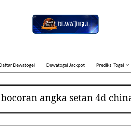
Daftar Dewatogel
Dewatogel Jackpot
Prediksi Togel
:
bocoran angka setan 4d china