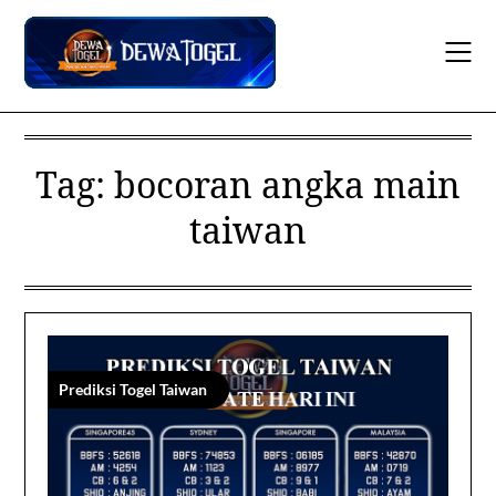
Skip
to
content
Tag:
bocoran angka main
taiwan
Prediksi Togel Taiwan