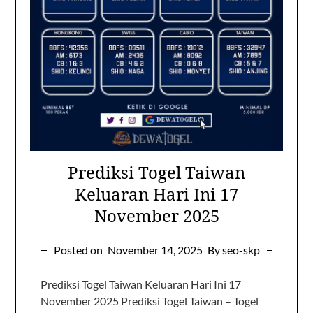
Prediksi Togel Taiwan
Keluaran Hari Ini 17
November 2025
Posted on
November 14, 2025
By seo-skp
Prediksi Togel Taiwan Keluaran Hari Ini 17
November 2025 Prediksi Togel Taiwan – Togel