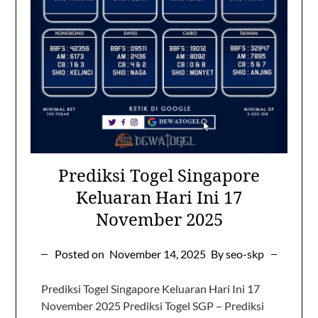
Prediksi Togel Singapore
Keluaran Hari Ini 17
November 2025
Posted on
November 14, 2025
By seo-skp
Prediksi Togel Singapore Keluaran Hari Ini 17
November 2025 Prediksi Togel SGP – Prediksi