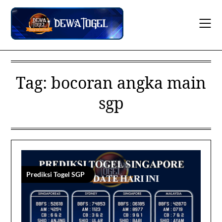
Skip
to
content
Tag:
bocoran angka main
sgp
Prediksi Togel SGP