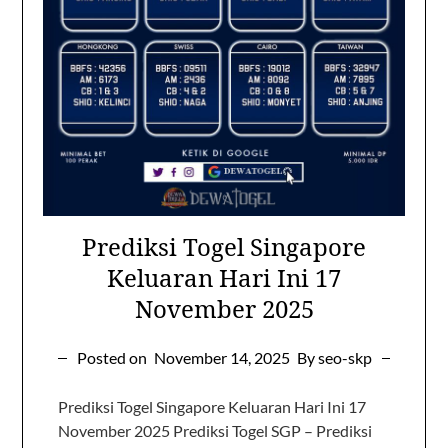
Prediksi Togel Singapore
Keluaran Hari Ini 17
November 2025
Posted on
November 14, 2025
By seo-skp
Prediksi Togel Singapore Keluaran Hari Ini 17
November 2025 Prediksi Togel SGP – Prediksi