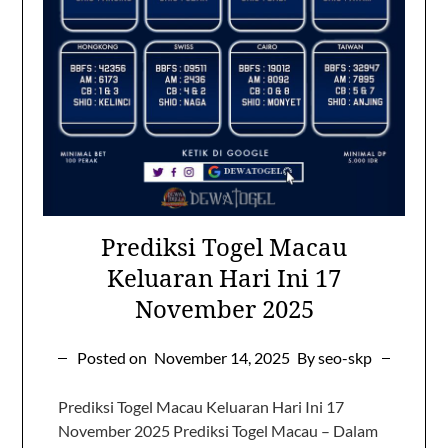
Prediksi Togel Macau
Keluaran Hari Ini 17
November 2025
Posted on
November 14, 2025
By seo-skp
Prediksi Togel Macau Keluaran Hari Ini 17
November 2025 Prediksi Togel Macau – Dalam