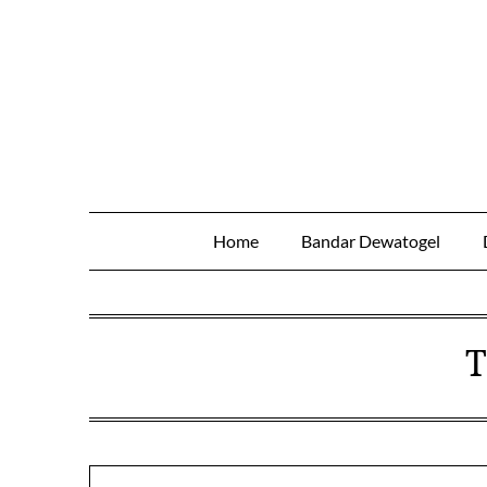
Skip
to
content
Home
Bandar Dewatogel
T