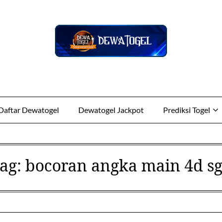
Daftar Dewatogel
Dewatogel Jackpot
Prediksi Togel
ag:
bocoran angka main 4d s