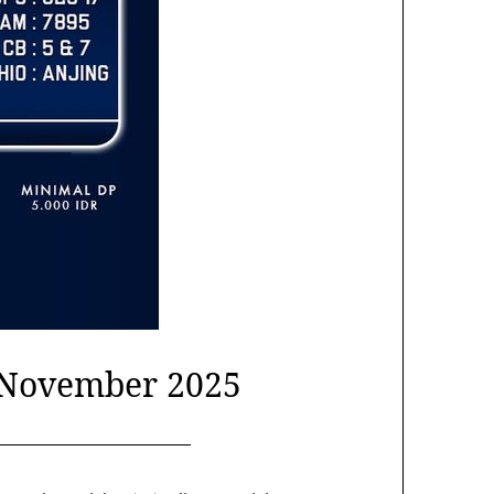
7 November 2025