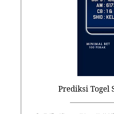
Prediksi Togel