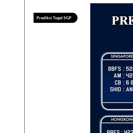
Prediksi Togel SGP