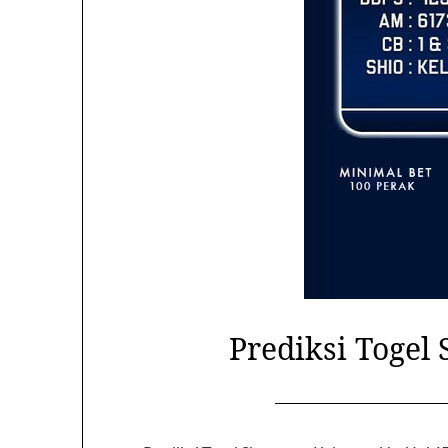
Prediksi Togel