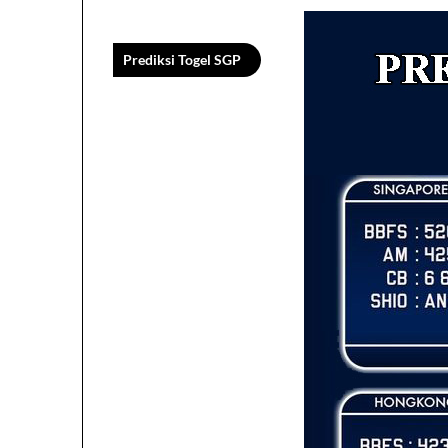
Prediksi Togel SGP