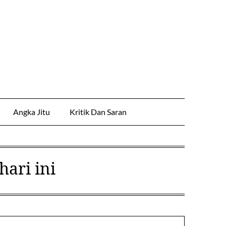
Angka Jitu
Kritik Dan Saran
hari ini