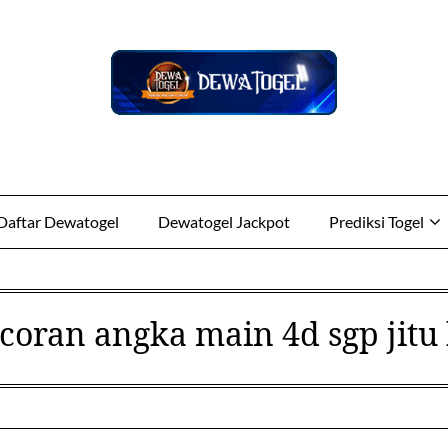
Daftar Dewatogel
Dewatogel Jackpot
Prediksi Togel
coran angka main 4d sgp jitu 