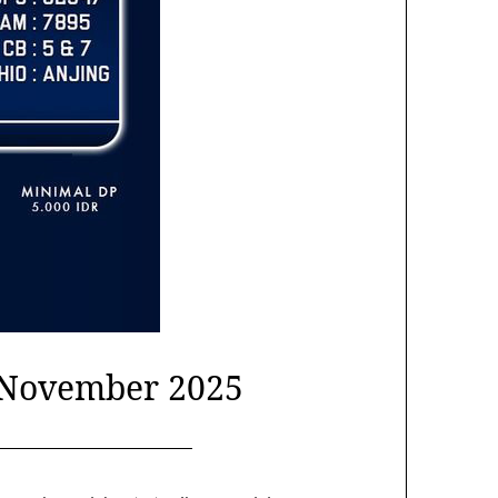
7 November 2025