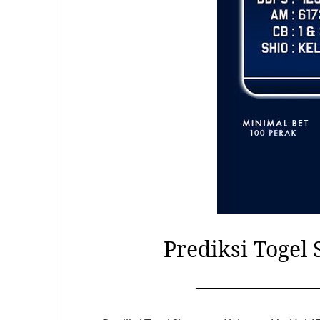
Prediksi Togel