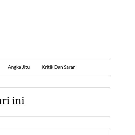
Angka Jitu
Kritik Dan Saran
ri ini