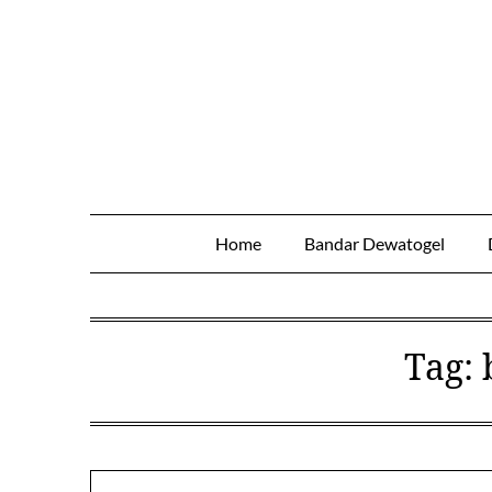
Skip
to
content
Home
Bandar Dewatogel
Tag: