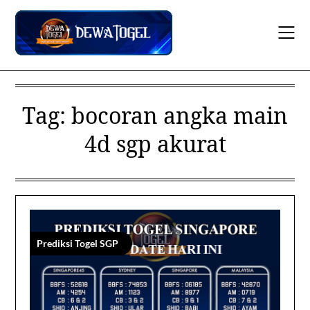
Skip
to
content
Tag:
bocoran angka main
4d sgp akurat
Prediksi Togel SGP