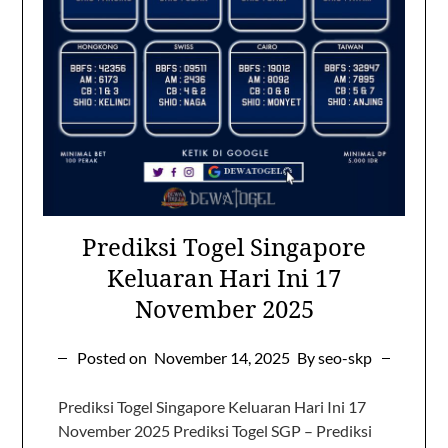
Prediksi Togel Singapore
Keluaran Hari Ini 17
November 2025
Posted on
November 14, 2025
By seo-skp
Prediksi Togel Singapore Keluaran Hari Ini 17
November 2025 Prediksi Togel SGP – Prediksi