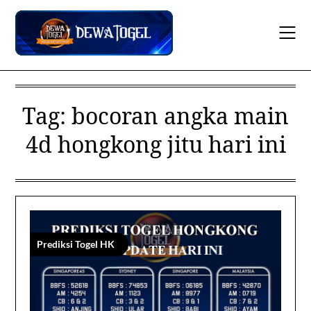
Skip
to
content
Tag:
bocoran angka main
4d hongkong jitu hari ini
Prediksi Togel HK