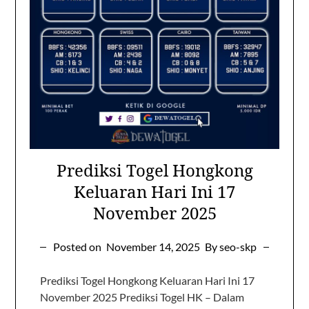
Prediksi Togel Hongkong
Keluaran Hari Ini 17
November 2025
Posted on
November 14, 2025
By seo-skp
Prediksi Togel Hongkong Keluaran Hari Ini 17
November 2025 Prediksi Togel HK – Dalam