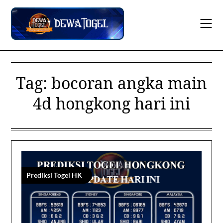
Skip
to
content
Tag:
bocoran angka main
4d hongkong hari ini
Prediksi Togel HK