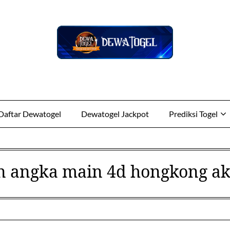
Daftar Dewatogel
Dewatogel Jackpot
Prediksi Togel
n angka main 4d hongkong aku