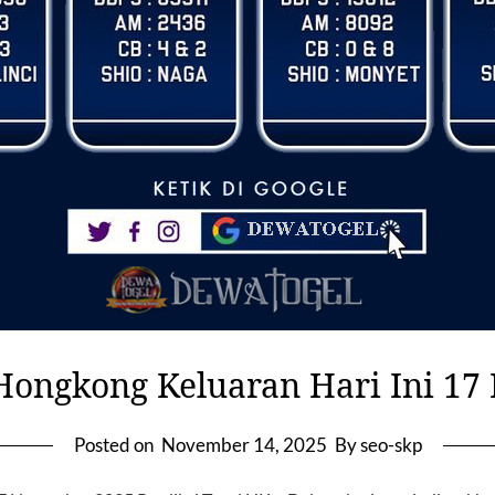
 Hongkong Keluaran Hari Ini 1
Posted on
November 14, 2025
By seo-skp