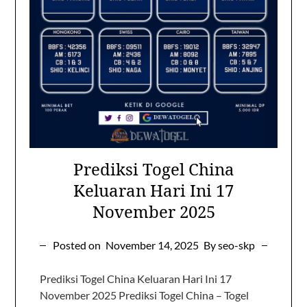
Prediksi Togel China
Keluaran Hari Ini 17
November 2025
Posted on
November 14, 2025
By seo-skp
Prediksi Togel China Keluaran Hari Ini 17
November 2025 Prediksi Togel China – Togel