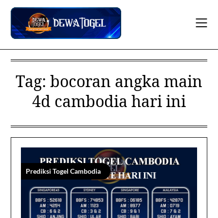
Skip
to
content
Tag:
bocoran angka main
4d cambodia hari ini
Prediksi Togel Cambodia