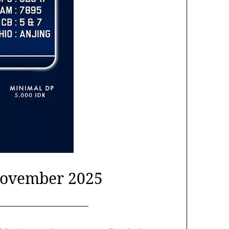
 November 2025