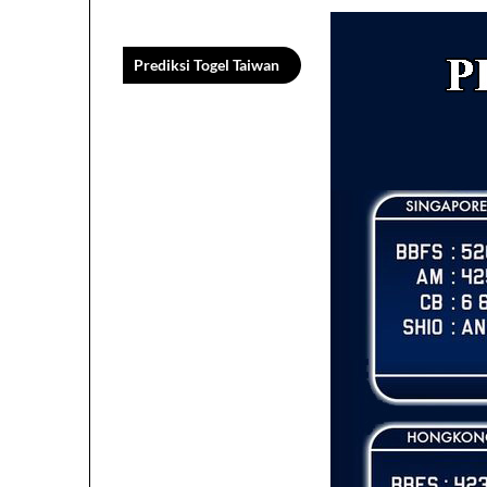
Prediksi Togel Taiwan