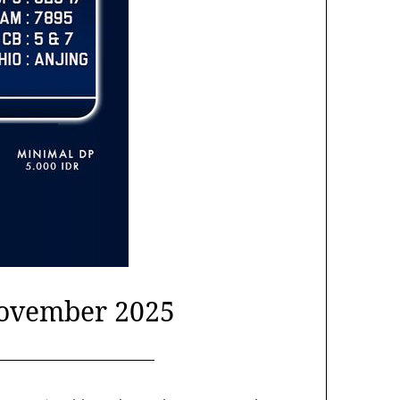
November 2025