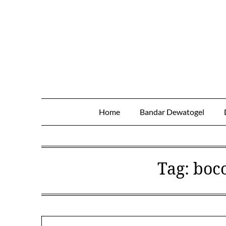
Skip
to
content
Home
Bandar Dewatogel
Tag:
boco