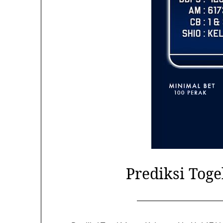
Prediksi Tog