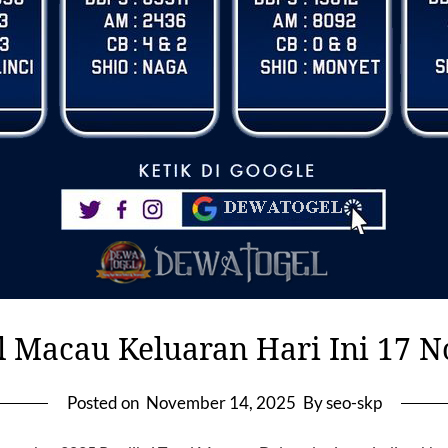
el Macau Keluaran Hari Ini 17 
Posted on
November 14, 2025
By seo-skp