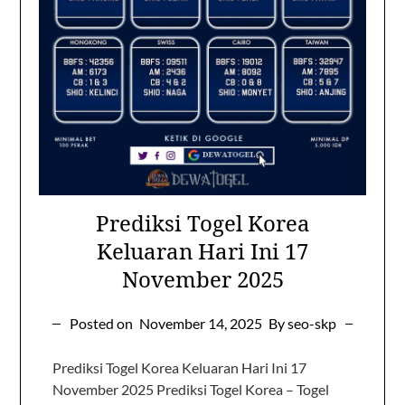
Prediksi Togel Korea
Keluaran Hari Ini 17
November 2025
Posted on
November 14, 2025
By seo-skp
Prediksi Togel Korea Keluaran Hari Ini 17
November 2025 Prediksi Togel Korea – Togel