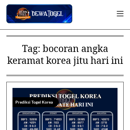
Skip
to
content
Tag:
bocoran angka
keramat korea jitu hari ini
Prediksi Togel Korea