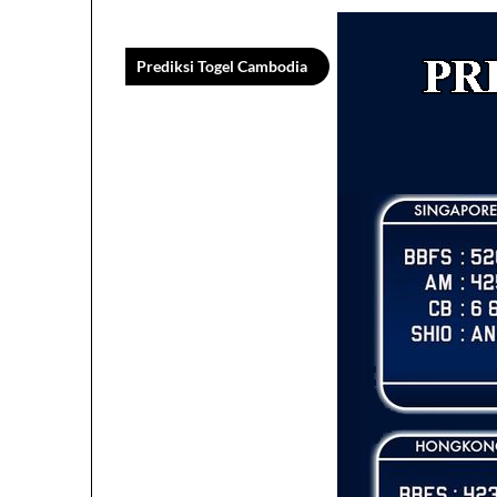
Prediksi Togel Cambodia