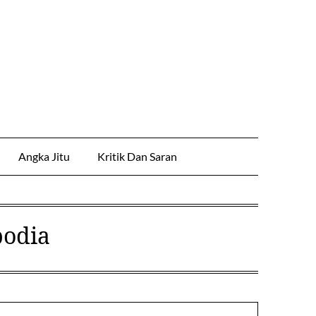
Angka Jitu
Kritik Dan Saran
bodia