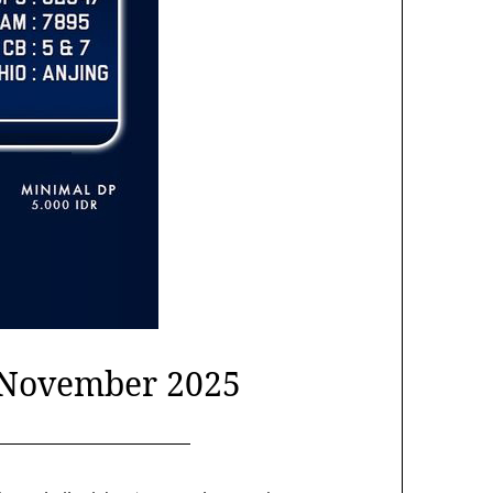
7 November 2025