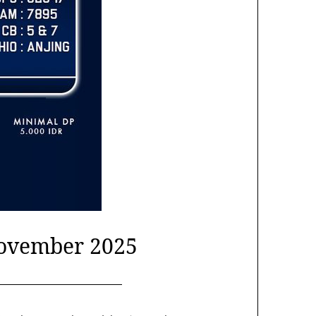
 November 2025