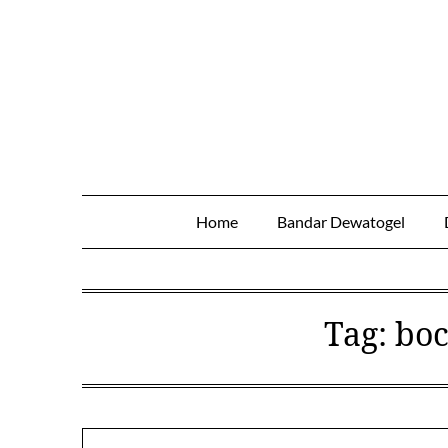
Skip
to
content
Home
Bandar Dewatogel
Tag:
boc