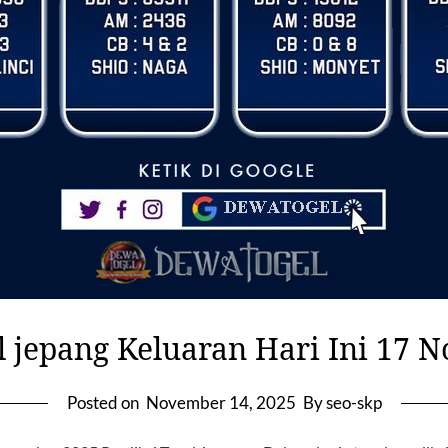
l jepang Keluaran Hari Ini 17
Posted on
November 14, 2025
By seo-skp