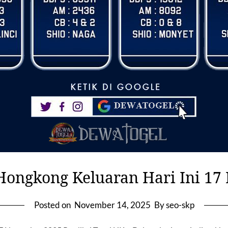
 Hongkong Keluaran Hari Ini 1
Posted on
November 14, 2025
By seo-skp