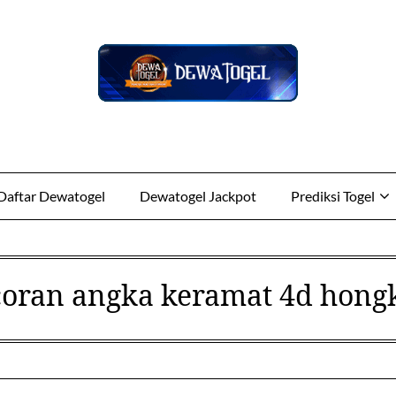
Daftar Dewatogel
Dewatogel Jackpot
Prediksi Togel
oran angka keramat 4d hongk