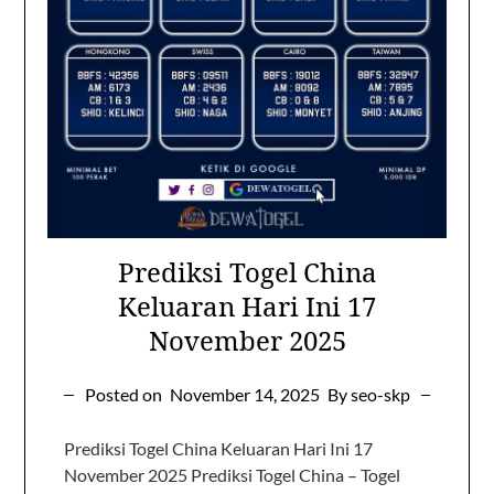
Prediksi Togel China
Keluaran Hari Ini 17
November 2025
Posted on
November 14, 2025
By seo-skp
Prediksi Togel China Keluaran Hari Ini 17
November 2025 Prediksi Togel China – Togel