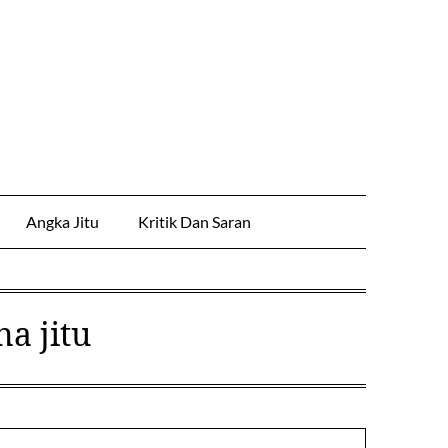
Angka Jitu
Kritik Dan Saran
a jitu