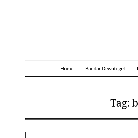
Skip
to
content
Home
Bandar Dewatogel
Tag:
b