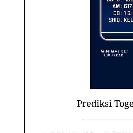
Prediksi Tog