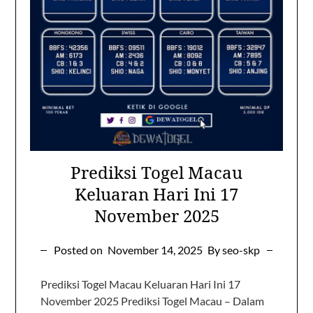
Prediksi Togel Macau
Keluaran Hari Ini 17
November 2025
Posted on
November 14, 2025
By seo-skp
Prediksi Togel Macau Keluaran Hari Ini 17
November 2025 Prediksi Togel Macau – Dalam