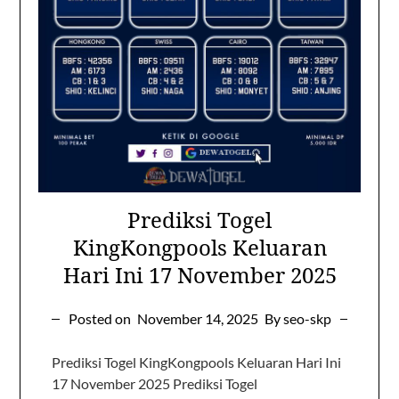
Prediksi Togel
KingKongpools Keluaran
Hari Ini 17 November 2025
Posted on
November 14, 2025
By seo-skp
Prediksi Togel KingKongpools Keluaran Hari Ini
17 November 2025 Prediksi Togel