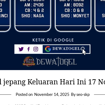
l jepang Keluaran Hari Ini 17
Posted on
November 14, 2025
By seo-skp