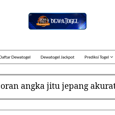
Daftar Dewatogel
Dewatogel Jackpot
Prediksi Togel
oran angka jitu jepang akurat