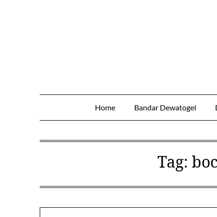
Skip
to
content
Home
Bandar Dewatogel
Tag:
boc