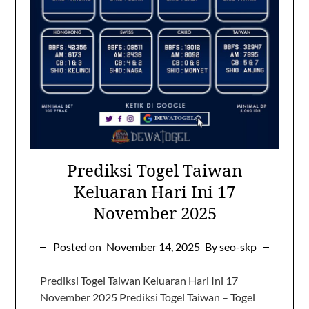
Prediksi Togel Taiwan
Keluaran Hari Ini 17
November 2025
Posted on
November 14, 2025
By seo-skp
Prediksi Togel Taiwan Keluaran Hari Ini 17
November 2025 Prediksi Togel Taiwan – Togel