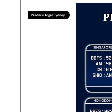
Prediksi Togel Sydney