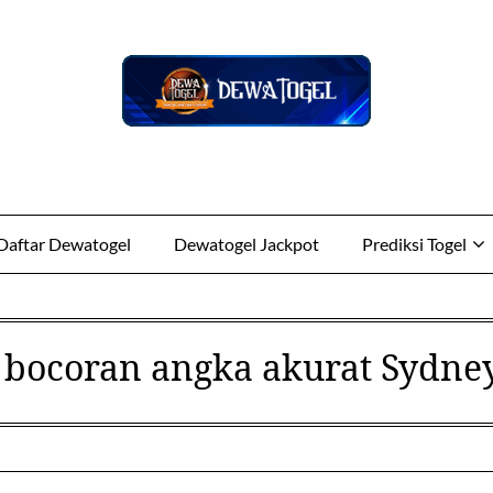
Daftar Dewatogel
Dewatogel Jackpot
Prediksi Togel
:
bocoran angka akurat Sydney