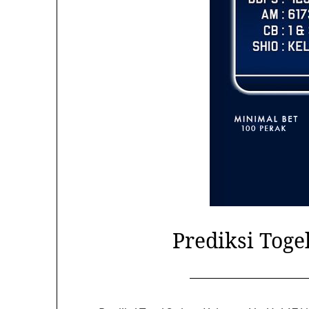
Prediksi Toge