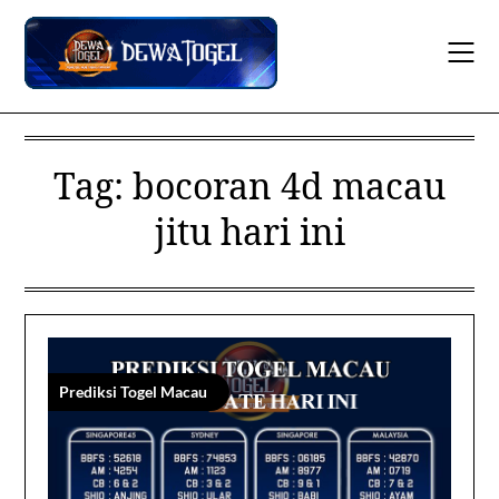
Skip
to
content
Tag:
bocoran 4d macau
jitu hari ini
Prediksi Togel Macau