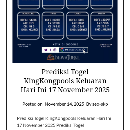
Prediksi Togel
KingKongpools Keluaran
Hari Ini 17 November 2025
Posted on
November 14, 2025
By seo-skp
Prediksi Togel KingKongpools Keluaran Hari Ini
17 November 2025 Prediksi Togel