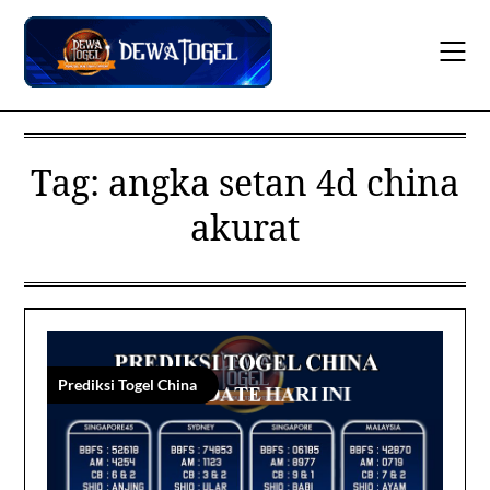
Skip
to
content
Tag:
angka setan 4d china
akurat
Prediksi Togel China