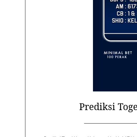
Prediksi Tog