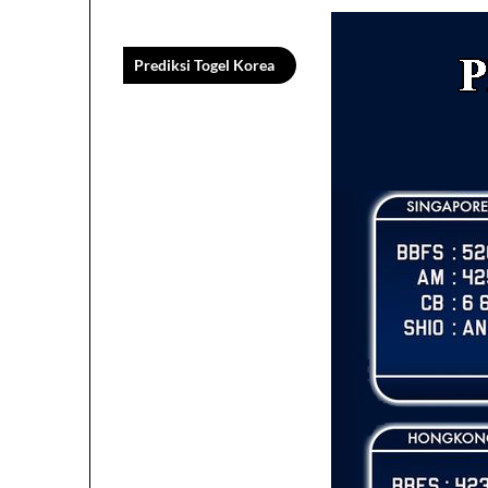
Prediksi Togel Korea