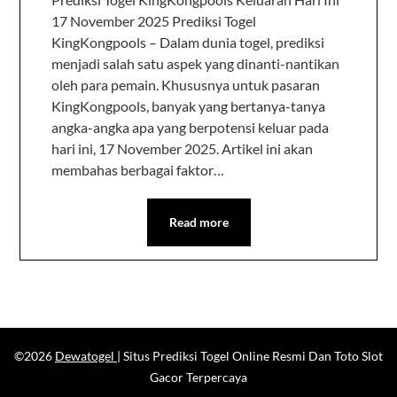
17 November 2025 Prediksi Togel
KingKongpools – Dalam dunia togel, prediksi
menjadi salah satu aspek yang dinanti-nantikan
oleh para pemain. Khususnya untuk pasaran
KingKongpools, banyak yang bertanya-tanya
angka-angka apa yang berpotensi keluar pada
hari ini, 17 November 2025. Artikel ini akan
membahas berbagai faktor…
Read more
©2026
Dewatogel
| Situs Prediksi Togel Online Resmi Dan Toto Slot
Gacor Terpercaya