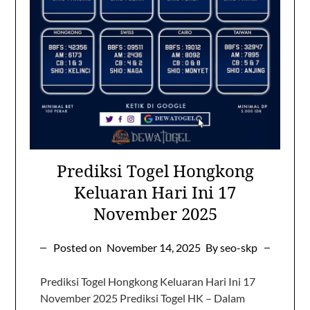
Prediksi Togel Hongkong
Keluaran Hari Ini 17
November 2025
Posted on
November 14, 2025
By seo-skp
Prediksi Togel Hongkong Keluaran Hari Ini 17
November 2025 Prediksi Togel HK – Dalam