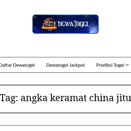
Daftar Dewatogel
Dewatogel Jackpot
Prediksi Togel
Tag:
angka keramat china jit