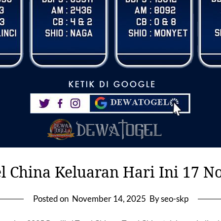
el China Keluaran Hari Ini 17 
Posted on
November 14, 2025
By seo-skp