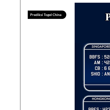
Prediksi Togel China