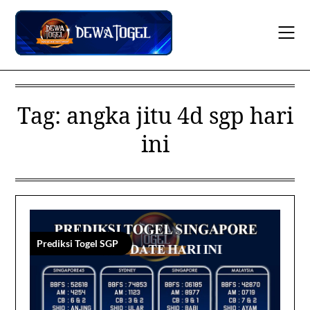
Skip
to
content
Tag:
angka jitu 4d sgp hari
ini
Prediksi Togel SGP