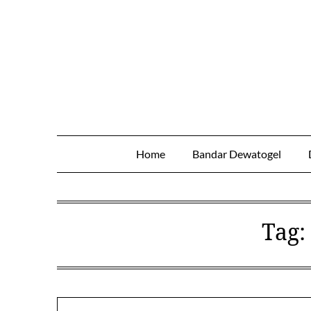
Skip
to
content
Home
Bandar Dewatogel
Tag: