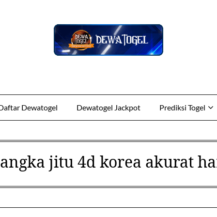
Daftar Dewatogel
Dewatogel Jackpot
Prediksi Togel
angka jitu 4d korea akurat har