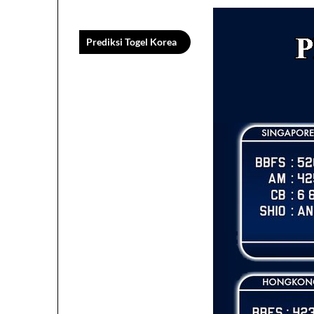
Prediksi Togel Korea