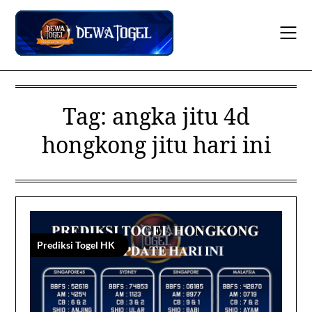
Skip
to
content
Tag:
angka jitu 4d
hongkong jitu hari ini
Prediksi Togel HK