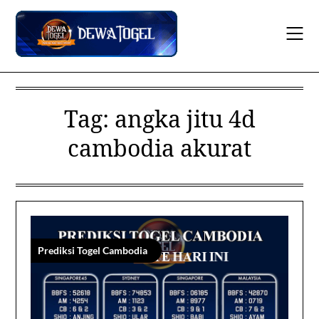
Skip
to
content
Tag:
angka jitu 4d
cambodia akurat
Prediksi Togel Cambodia